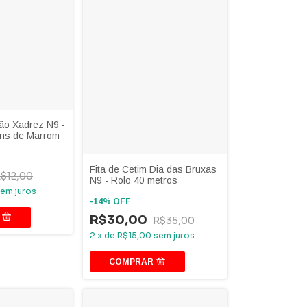
rão Xadrez N9 -
ons de Marrom
Fita de Cetim Dia das Bruxas
$12,00
N9 - Rolo 40 metros
em juros
-
14
%
OFF
R$30,00
R$35,00
2
x
de
R$15,00
sem juros
COMPRAR