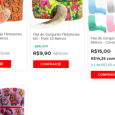
ão Flintstones
Fita de Gorgurão Flintstones
etros
Fita de Gorgo
N9 - Rolo 10 Metros
Metros - Core
-
18
%
OFF
R$15,00
R$9,90
12,00
R$12,00
R$14,25
com
2
x
de
R$7,50
s
COMPRAR