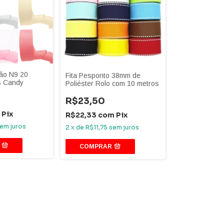
rão N9 20
Fita Pesponto 38mm de
s Candy
Poliéster Rolo com 10 metros
R$23,50
Pix
R$22,33
com
Pix
em juros
2
x
de
R$11,75
sem juros
COMPRAR