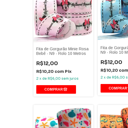
Fita de Gorgur
Fita de Gorgurão Minie Rosa
N9 - Rolo 10 M
Bebê - N9 - Rolo 10 Metros
R$12,00
R$12,00
R$10,20
co
R$10,20
com
Pix
2
x
de
R$6,00
s
2
x
de
R$6,00
sem juros