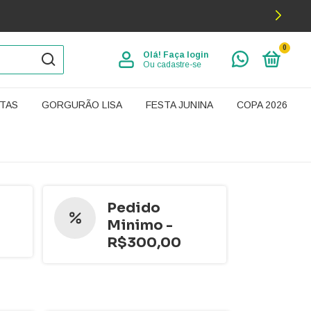
0
Olá!
Faça login
Ou cadastre-se
TAS
GORGURÃO LISA
FESTA JUNINA
COPA 2026
Pedido
Minimo -
R$300,00