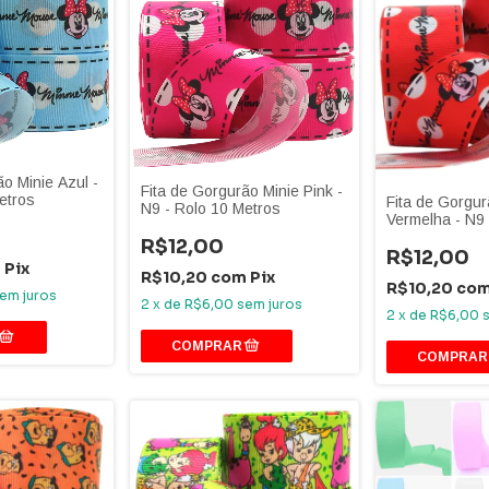
ão Minie Azul -
Fita de Gorgurão Minie Pink -
etros
Fita de Gorgur
N9 - Rolo 10 Metros
Vermelha - N9 
Metros
R$12,00
R$12,00
m
Pix
R$10,20
com
Pix
R$10,20
co
em juros
2
x
de
R$6,00
sem juros
2
x
de
R$6,00