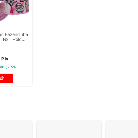
rão Fazendinha
- N9 - Rolo
m
Pix
em juros