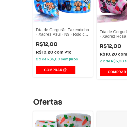
Fita de Gorgurão Fazendinha
Fita de Gorgu
- Xadrez Azul - N9 - Rolo com
- Xadrez Rosa 
10 Metros
com 10 Metros
R$12,00
R$12,00
R$10,20
com
Pix
R$10,20
co
2
x
de
R$6,00
sem juros
2
x
de
R$6,00
s
Ofertas