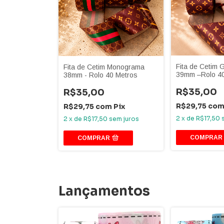
Fita de Cetim G
Fita de Cetim Monograma
39mm –Rolo 40
38mm - Rolo 40 Metros
R$35,00
R$35,00
R$29,75
co
R$29,75
com
Pix
2
x
de
R$17,50
2
x
de
R$17,50
sem juros
COMPRAR
COMPRAR
Lançamentos