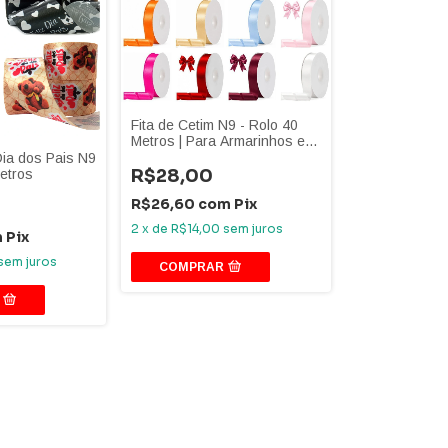
Fita de Cetim N9 - Rolo 40
Metros | Para Armarinhos e
Laceiras
Dia dos Pais N9
R$28,00
etros
R$26,60
com
Pix
2
x
de
R$14,00
sem juros
m
Pix
sem juros
COMPRAR