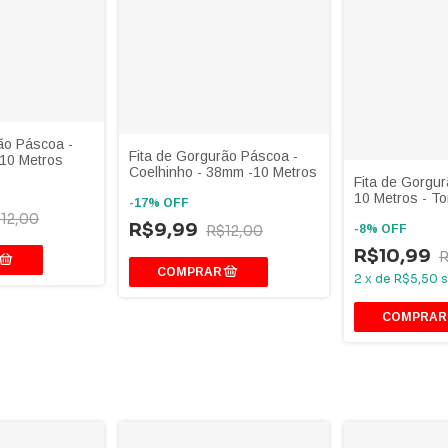
ão Páscoa -
Fita de Gorgurão Páscoa -
-10 Metros
Coelhinho - 38mm -10 Metros
Fita de Gorgu
10 Metros - T
-
17
%
OFF
12,00
R$9,99
R$12,00
-
8
%
OFF
R$10,99
R
2
x
de
R$5,50
s
COMPRAR