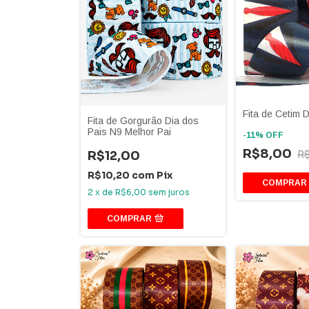
Fita de Cetim 
Fita de Gorgurão Dia dos
Pais N9 Melhor Pai
-
11
%
OFF
R$8,00
R
R$12,00
R$10,20
com
Pix
COMPRAR
2
x
de
R$6,00
sem juros
COMPRAR