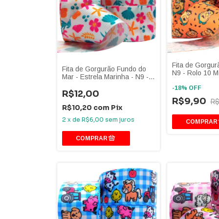
Fita de Gorgur
Fita de Gorgurão Fundo do
N9 - Rolo 10 M
Mar - Estrela Marinha - N9 -
Peça com 10 metros
-
18
%
OFF
R$12,00
R$9,90
R$
R$10,20
com
Pix
2
x
de
R$6,00
sem juros