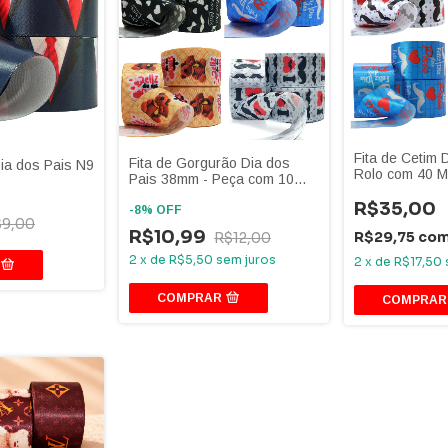
Fita de Cetim 
Fita de Gorgurão Dia dos
Dia dos Pais N9
Rolo com 40 M
Pais 38mm - Peça com 10
metros - Varios modelos
R$35,00
-
8
%
OFF
$9,00
R$10,99
R$29,75
co
R$12,00
2
x
de
R$5,50
sem juros
2
x
de
R$17,50
COMPRAR
COMPRAR