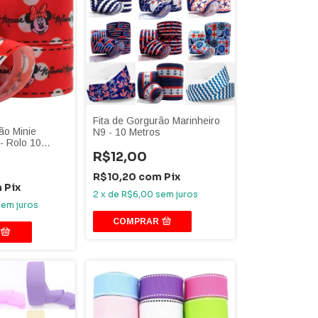
Fita de Gorgurão Marinheiro
ão Minie
N9 - 10 Metros
- Rolo 10
R$12,00
R$10,20
com
Pix
m
Pix
2
x
de
R$6,00
sem juros
sem juros
COMPRAR