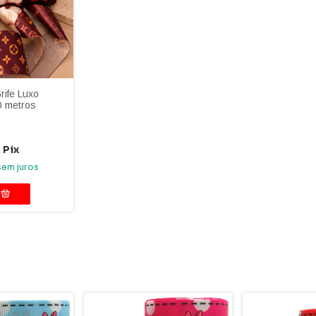
rife Luxo
 metros
m
Pix
sem juros