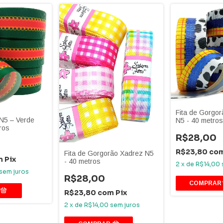
Fita de Gorgor
 N5 – Verde
N5 - 40 metros
ros
R$28,00
R$23,80
co
Fita de Gorgorão Xadrez N5
m
Pix
- 40 metros
2
x
de
R$14,00
sem juros
R$28,00
R$23,80
com
Pix
2
x
de
R$14,00
sem juros