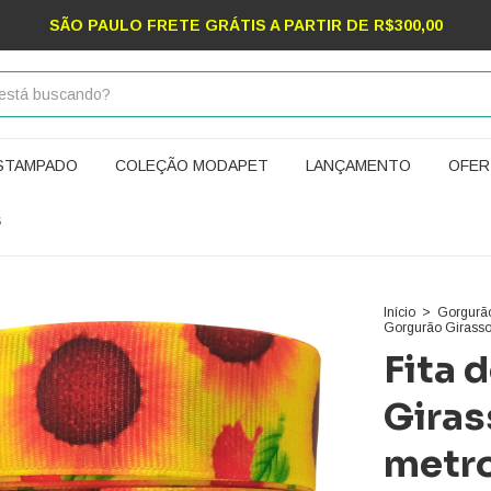
SÃO PAULO FRETE GRÁTIS A PARTIR DE R$300,00
ESTAMPADO
COLEÇÃO MODAPET
LANÇAMENTO
OFER
S
Início
>
Gorgurã
Gorgurão Girasso
Fita 
Giras
metr