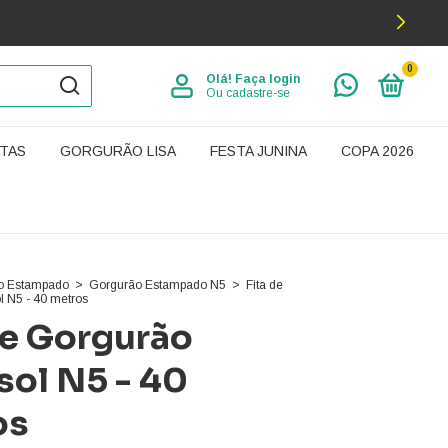
0
Olá!
Faça login
Ou cadastre-se
TAS
GORGURÃO LISA
FESTA JUNINA
COPA 2026
o Estampado
>
Gorgurão Estampado N5
>
Fita de
l N5 - 40 metros
de Gorgurão
sol N5 - 40
os