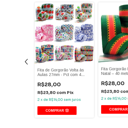
ão Poá N5 - Kit
Fita Gorgorão
Fita de Gorgorão Volta às
 - Várias cores
Natal – 40 met
Aulas 27mm - Pct com 4
Peças de 10 metros
R$28,00
R$28,00
m
Pix
R$23,80
co
R$23,80
com
Pix
sem juros
2
x
de
R$14,00
2
x
de
R$14,00
sem juros
R
COMPRAR