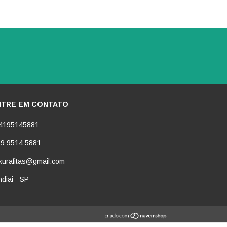
NTRE EM CONTATO
4195145881
 9 9514 5881
kurafitas@gmail.com
diai - SP