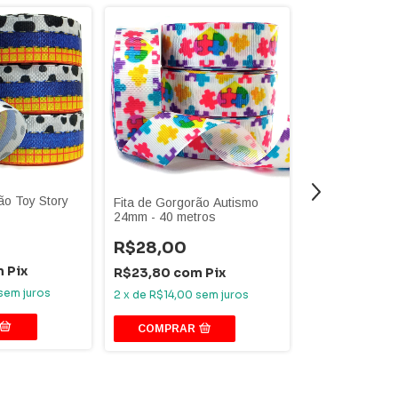
ão Toy Story
Fita de Gorgorão Autismo
24mm - 40 metros
Fita de Gorgor
Metros Mickey 
R$28,00
Escoilha o mod
R$28,00
m
Pix
R$23,80
com
Pix
sem juros
R$23,80
co
2
x
de
R$14,00
sem juros
2
x
de
R$14,00
COMPRAR
COMPRAR