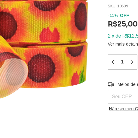
SKU:
10639
-
11
%
OFF
R$25,00
2
x
de
R$12,
Ver mais detal
Entregas para 
Meios de 
Não sei meu 