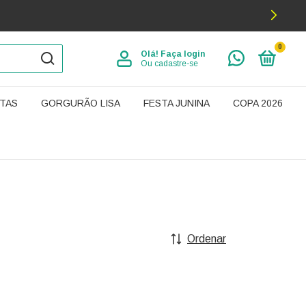
0
Olá!
Faça login
Ou cadastre-se
TAS
GORGURÃO LISA
FESTA JUNINA
COPA 2026
Ordenar