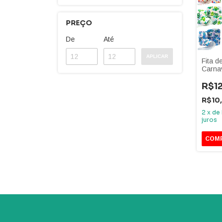
PREÇO
De
Até
APLICAR
Fita d
Carnav
Metro
R$1
R$10
2
x
de
juros
COM