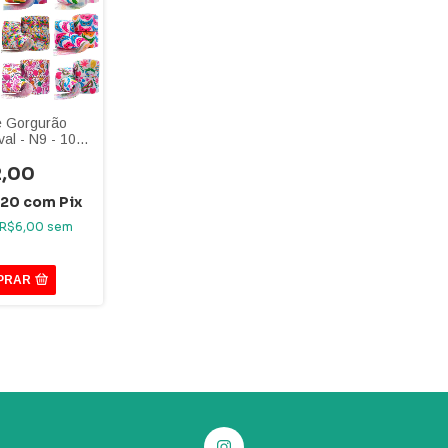
e Gorgurão
al - N9 - 10
s
2,00
,20
com
Pix
R$6,00
sem
PRAR