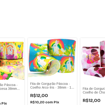
Fita de Gorgurão Páscoa -
rão Páscoa -
Coelho Arco-Íris - 38mm - 10
Fita de Gorgur
incesa 38mm
Metros
Coelho de Cho
R$12,00
- 10 Metros
R$12,00
R$10,20
com
Pix
m
Pix