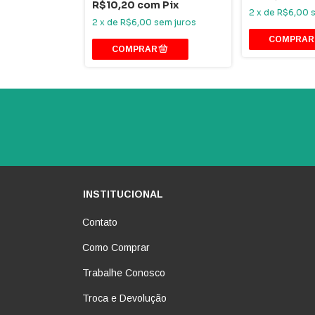
R$10,20
com
Pix
2
x
de
R$6,00
2
x
de
R$6,00
sem juros
INSTITUCIONAL
Contato
Como Comprar
Trabalhe Conosco
Troca e Devolução