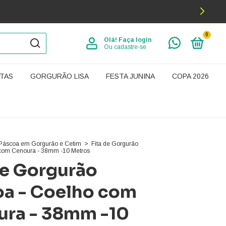
0
Olá!
Faça login
Ou cadastre-se
TAS
GORGURÃO LISA
FESTA JUNINA
COPA 2026
 Páscoa em Gorgurão e Cetim
>
Fita de Gorgurão
 com Cenoura - 38mm -10 Metros
de Gorgurão
a - Coelho com
ura - 38mm -10