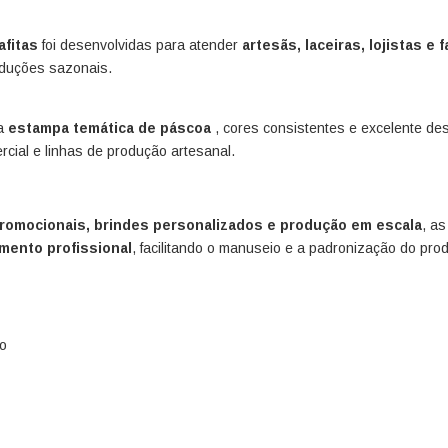
afitas
foi desenvolvidas para atender
artesãs, laceiras, lojistas e 
duções sazonais.
ta
estampa temática de páscoa
, cores consistentes e excelente d
cial e linhas de produção artesanal.
promocionais, brindes personalizados e produção em escala
, as
mento profissional
, facilitando o manuseio e a padronização do produ
ão