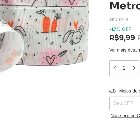
Metr
SKU:
0264
-
17
%
OFF
R$9,99
Ver mais detal
Entregas para 
Meios de 
Não sei meu 