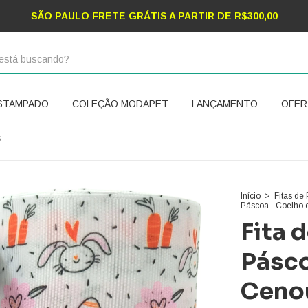
SÃO PAULO FRETE GRÁTIS A PARTIR DE R$300,00
ESTAMPADO
COLEÇÃO MODAPET
LANÇAMENTO
OFER
S
Início
>
Fitas de
Páscoa - Coelho
Fita 
Pásco
Ceno