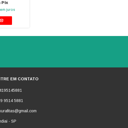
m
Pix
em juros
NTRE EM CONTATO
4195145881
 9 9514 5881
kurafitas@gmail.com
diai - SP