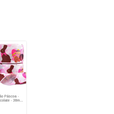
ão Páscoa -
colate - 38mm