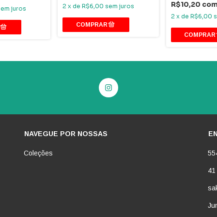
R$10,20
co
2
x
de
R$6,00
sem juros
sem juros
2
x
de
R$6,00
s
NAVEGUE POR NOSSAS
E
Coleções
55
41
sa
Jun