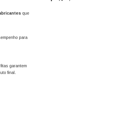
fabricantes
que
esempenho para
 fitas garantem
to final.