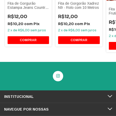
Fita de Gorgorão Xadrez
Fita de Gorgurão
N9 - Rolo com 10 Metros
Estampa Jeans Country
Fita
38mm com 10 Metros
Frut
R$12,00
R$12,00
Met
R$
R$10,20
com
Pix
R$10,20
com
Pix
R$1
2
x
de
R$6,00
sem juros
2
x
de
R$6,00
sem juros
2
x
COMPRAR
INSTITUCIONAL
NAVEGUE POR NOSSAS