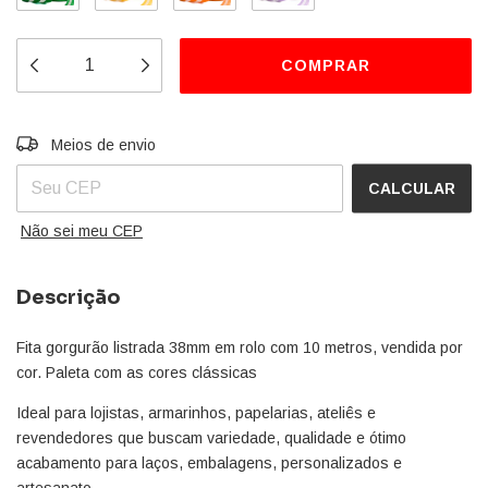
Entregas para o CEP:
ALTERAR CEP
Meios de envio
CALCULAR
Não sei meu CEP
Descrição
Fita gorgurão listrada 38mm em rolo com 10 metros, vendida por
cor. Paleta com as cores clássicas
Ideal para lojistas, armarinhos, papelarias, ateliês e
revendedores que buscam variedade, qualidade e ótimo
acabamento para laços, embalagens, personalizados e
artesanato.